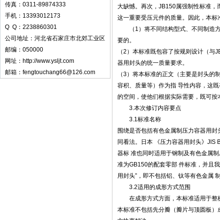
传真：0311-89874333
大缺憾。再次，JB150属强制性标准
手机：13393012173
这一重要受压元件的质量。因此，本标
Q Q：2238860301
（1）将不同结构型式、不同制造
公司地址：河北省石家庄市北郊工业区
要的。
邮编：050000
（2）本标准既包容了按规则设计（与J
网址：
http://www.ysljt.com
器用封头的统一质量要求。
邮箱：fengtouchang66@126.com
（3）将本标准的正文（主要是封头的
容积、质量等）作为指 导性内容，这
的空间，使他们根据实际需要，既可按
3.本次修订内容要点
3.1标准名称
围绕是否包括有色金属制压力容器用封头
同看法。日本 《压力容器用封头》JIS
器标 准也同时适用于钢制及有色金属
准为GB150的配套零部 件标准，并且
用封头”，即不包括铝、钛等有色金属 
3.2适用的成形方式范围
在成形方式方面，本标准适用于整
本标准不包括先分瓣（瓣片与顶圆板）