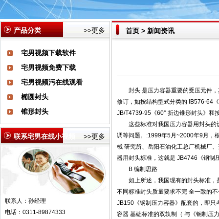
产品分类
>>更多
首页
>
新闻资讯
宅男视频下载软件
宅男视频免费下载
宅男视频污在线观看
封头
是压力容器重要的受压元件，
椭圆封头
修订，如按结构型式分类的 IB576-64《宅
锥形封头
JB/T4739-95《60° 折边锥形封头》
这些标准对我国压力容器用封头的
调等问题。:1999年5月~2000
联系宅男在线小视频
>>更多
械 研究所、岳阳石油化工总厂机械厂
器用封头标准，这就是 JB4746《钢
B 编制思路
如上所述，我国现有的封头标准，
不同标准封头质量要求不完 全一致的
联系人：孙经理
JB150《钢制压力容器》配套的，即只
电话：0311-89874333
容器 基础标准的双轨制（ 与《钢制